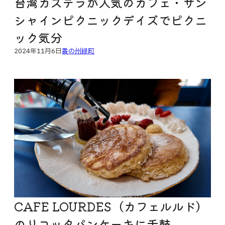
台湾カステラが人気のカフェ・サン
シャインピクニックデイズでピクニ
ック気分
2024年11月6日
番の州緑町
CAFE LOURDES（カフェルルド）
のリコッタパンケーキに舌鼓