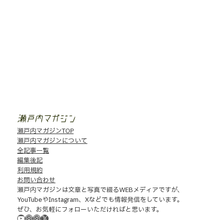
香
川
に
移
瀬戸内マガジンTOP
住
瀬戸内マガジンについて
し
全記事一覧
た
編集後記
夫
利用規約
婦
の
お問い合わせ
フ
瀬戸内マガジンは文章と写真で綴るWEBメディアですが、
ォ
YouTubeやInstagram、Xなどでも情報発信をしています。
ト
ぜひ、お気軽にフォローいただければと思います。
ジ
YouTube
Instagram
Instagram
X