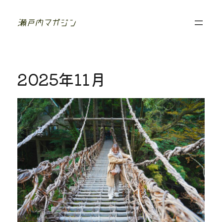
香
川
に
移
住
し
た
2025年11月
夫
婦
の
フ
ォ
ト
ジ
ャ
ー
ナ
ル