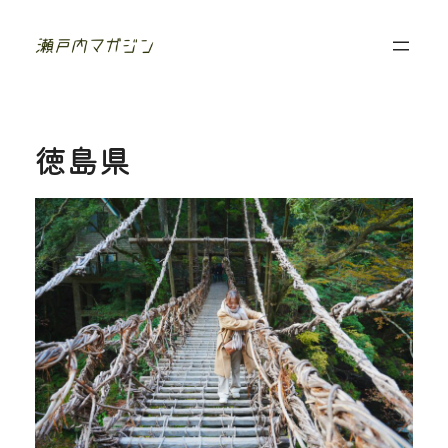
香
川
に
移
住
し
た
徳島県
夫
婦
の
フ
ォ
ト
ジ
ャ
ー
ナ
ル