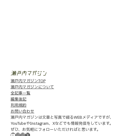
香
川
に
移
瀬戸内マガジンTOP
住
瀬戸内マガジンについて
し
全記事一覧
た
編集後記
夫
利用規約
婦
の
お問い合わせ
フ
瀬戸内マガジンは文章と写真で綴るWEBメディアですが、
ォ
YouTubeやInstagram、Xなどでも情報発信をしています。
ト
ぜひ、お気軽にフォローいただければと思います。
ジ
YouTube
Instagram
Instagram
X