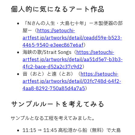
個人的に気になるアート作品
「Nさんの人生・大島七十年」－木製便器の部
屋－（
https://setouchi-
artfest.jp/artworks/detail/ceadd59e-b523-
4465-9540-e3eec867e6af
）
海峡の歌/Strait Songs（
https://setouchi-
artfest.jp/artworks/detail/aa51d5e7-b3b3-
4fc2-bace-d52a2c37c9d2
）
音（おと）と遠（とお）（
https://setouchi-
artfest.jp/artworks/detail/03fc748d-64f2-
4aa8-8292-750a85d4a7a5
）
サンプルルートを考えてみる
サンプルとなる工程を考えてみました。
11:15 ⇒ 11:45 高松港から船（無料）で大島