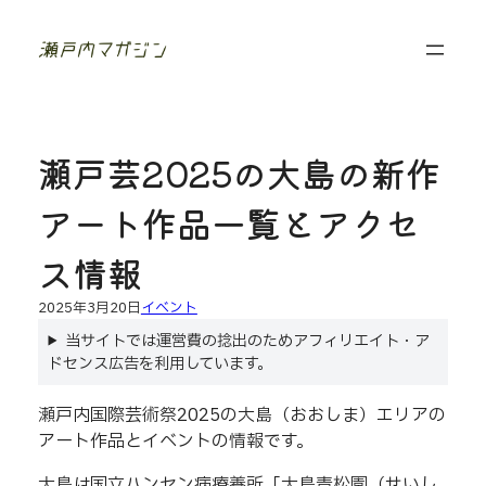
内
香
容
川
を
に
移
ス
住
キ
し
た
ッ
瀬戸芸2025の大島の新作
夫
プ
婦
の
アート作品一覧とアクセ
フ
ォ
ト
ス情報
ジ
ャ
2025年3月20日
イベント
ー
ナ
当サイトでは運営費の捻出のためアフィリエイト・ア
ル
ドセンス広告を利用しています。
瀬戸内国際芸術祭2025の大島（おおしま）エリアの
アート作品とイベントの情報です。
大島は国立ハンセン病療養所「大島青松園（せいし