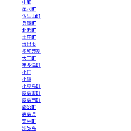
中筋
亀水町
仏生山町
兵庫町
北浜町
土庄町
坂出市
多和兼割
大工町
宇多津町
小田
小磯
小豆島町
屋島東町
屋島西町
庵治町
徳島県
栗林町
沙弥島