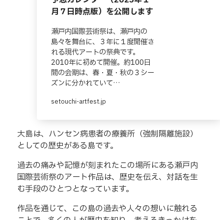
予想カレンダー（2025年１
月７日時点版）を公開します
瀬戸内国際芸術祭は、瀬戸内の
島々を舞台に、３年に１度開催さ
れる現代アートの祭典です。
2010年に初めて開催。約100日
間の会期は、春・夏・秋の３シー
ズンに分かれていて…
setouchi-artfest.jp
大島は、ハンセン病患者の療養所（強制隔離施設）
としての歴史がある島です。
過去の痛みや記憶が刻まれたこの場所にある瀬戸内
国際芸術祭のアート作品は、歴史を伝え、対話を生
む手段のひとつとなっています。
作品を通じて、この島の過去や人々の想いに触れる