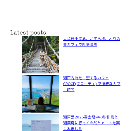
Latest posts
大歩危小歩危、かずら橋、とりの
巣カフェで紅葉満喫
瀬戸内海を一望するカフェ
CROCE(クローチェ) で優雅なカフ
ェ時間
瀬戸芸2025春会期中の沙弥島と
瀬居島に行って自然とアートを楽
しみました